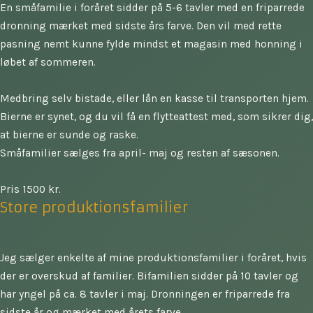
En småfamilie i foråret sidder på 5-6 tavler med en friparrede
dronning mærket med sidste års farve. Den vil med rette
pasning nemt kunne fylde mindst et magasin med honning i
løbet af sommeren.
Medbring selv bistade, eller lån en kasse til transporten hjem.
Bierne er synet, og du vil få en flytteattest med, som sikrer dig,
at bierne er sunde og raske.
Småfamilier sælges fra april- maj og resten af sæsonen.
Pris 1500 kr.
Store produktionsfamilier
Jeg sælger enkelte af mine produktionsfamilier i foråret, hvis
der er overskud af familier. Bifamilien sidder på 10 tavler og
har yngel på ca. 8 tavler i maj. Dronningen er friparrede fra
sidste år og mærket med årets farve.