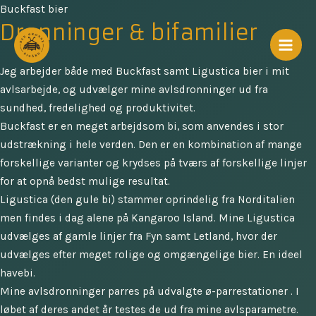
Gå
Buckfast bier
Dronninger & bifamilier
til
indholdet
Mai
Jeg arbejder både med Buckfast samt Ligustica bier i mit
Men
avlsarbejde, og udvælger mine avlsdronninger ud fra
sundhed, fredelighed og produktivitet.
Buckfast er en meget arbejdsom bi, som anvendes i stor
udstrækning i hele verden. Den er en kombination af mange
forskellige varianter og krydses på tværs af forskellige linjer
for at opnå bedst mulige resultat.
Ligustica (den gule bi) stammer oprindelig fra Norditalien
men findes i dag alene på Kangaroo Island. Mine Ligustica
udvælges af gamle linjer fra Fyn samt Letland, hvor der
udvælges efter meget rolige og omgængelige bier. En ideel
havebi.
Mine avlsdronninger parres på udvalgte ø-parrestationer . I
løbet af deres andet år testes de ud fra mine avlsparametre.